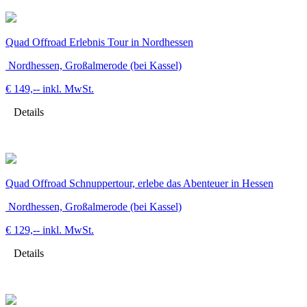
Quad Offroad Erlebnis Tour in Nordhessen
Nordhessen, Großalmerode (bei Kassel)
€ 149,--
inkl. MwSt.
Details
Quad Offroad Schnuppertour, erlebe das Abenteuer in Hessen
Nordhessen, Großalmerode (bei Kassel)
€ 129,--
inkl. MwSt.
Details