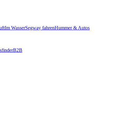
uft
Im Wasser
Segway fahren
Hummer & Autos
sfinder
B2B