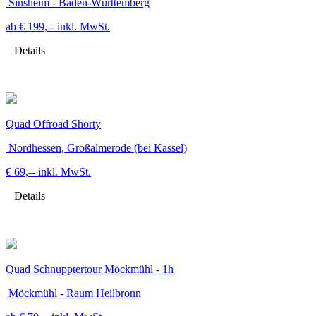
Sinsheim - Baden-Württemberg
ab € 199,--
inkl. MwSt.
Details
Quad Offroad Shorty
Nordhessen, Großalmerode (bei Kassel)
€ 69,--
inkl. MwSt.
Details
Quad Schnupptertour Möckmühl - 1h
Möckmühl - Raum Heilbronn