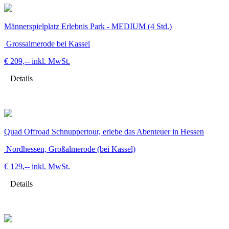
Männerspielplatz Erlebnis Park - MEDIUM (4 Std.)
Grossalmerode bei Kassel
€ 209,--
inkl. MwSt.
Details
Quad Offroad Schnuppertour, erlebe das Abenteuer in Hessen
Nordhessen, Großalmerode (bei Kassel)
€ 129,--
inkl. MwSt.
Details