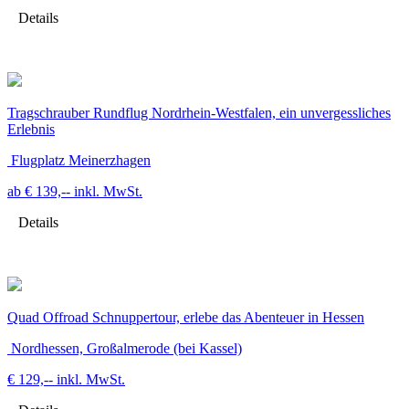
Details
Tragschrauber Rundflug Nordrhein-Westfalen, ein unvergessliches
Erlebnis
Flugplatz Meinerzhagen
ab € 139,--
inkl. MwSt.
Details
Quad Offroad Schnuppertour, erlebe das Abenteuer in Hessen
Nordhessen, Großalmerode (bei Kassel)
€ 129,--
inkl. MwSt.