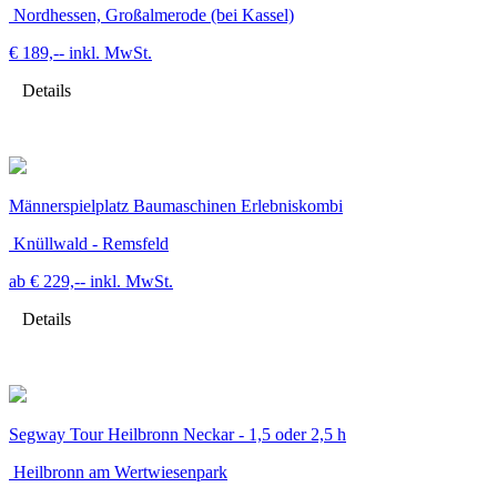
Nordhessen, Großalmerode (bei Kassel)
€ 189,--
inkl. MwSt.
Details
Männerspielplatz Baumaschinen Erlebniskombi
Knüllwald - Remsfeld
ab € 229,--
inkl. MwSt.
Details
Segway Tour Heilbronn Neckar - 1,5 oder 2,5 h
Heilbronn am Wertwiesenpark