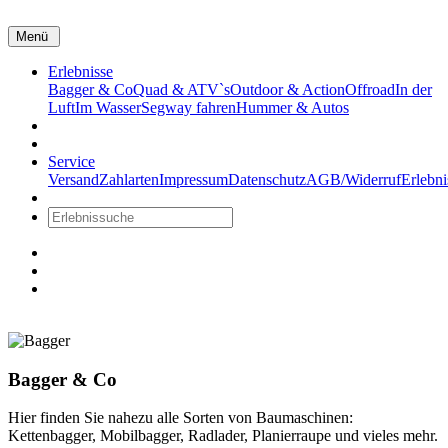
Menü
Erlebnisse
Bagger & Co
Quad & ATV`s
Outdoor & Action
Offroad
In der
Luft
Im Wasser
Segway fahren
Hummer & Autos
Wertscheck
Kontakt
Service
Versand
Zahlarten
Impressum
Datenschutz
AGB/Widerruf
Erlebni
Warenkorb
Bagger & Co
Hier finden Sie nahezu alle Sorten von Baumaschinen:
Kettenbagger, Mobilbagger, Radlader, Planierraupe und vieles mehr.